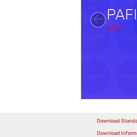
PAF
Previou
pafi.id
Download Stand
Download Informa