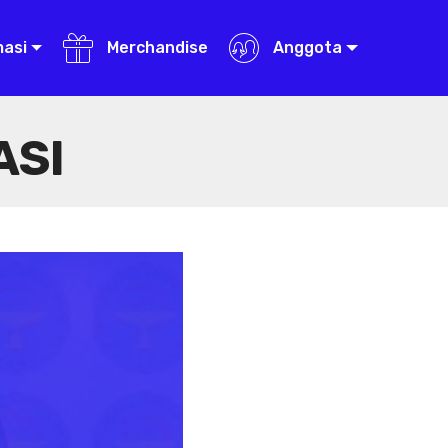
masi
Merchandise
Anggota
ASI