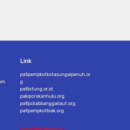
Link
pafipempkotkotasungaipenuh.or
com
g
pafibitung.or.id
pakipcrokanhulu.org
pafipckabbanggailaut.org
pafipempkotbiak.org
Lihat link lengkap