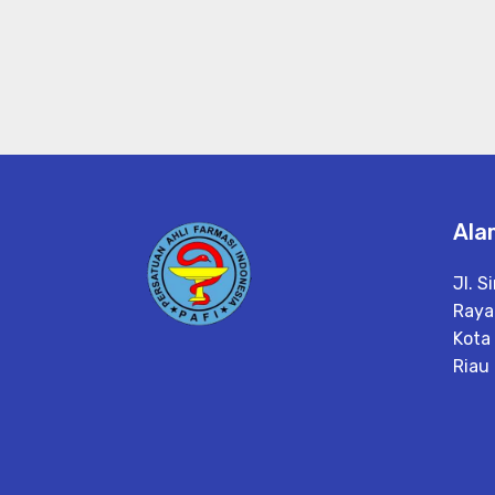
Ala
Jl. S
Raya
Kota
Riau